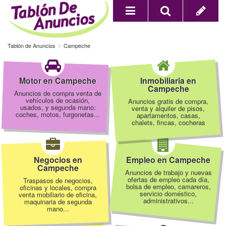
Tablón de Anuncios
Campeche
Motor en Campeche
Inmobiliaria en
Campeche
Anuncios de compra venta de
vehículos de ocasión,
Anuncios gratis de compra,
usados, y segunda mano:
venta y alquiler de pisos,
coches, motos, furgonetas...
apartamentos, casas,
chalets, fincas, cocheras
Negocios en
Empleo en Campeche
Campeche
Anuncios de trabajo y nuevas
ofertas de empleo cada día,
Traspasos de negocios,
bolsa de empleo, camareros,
oficinas y locales, compra
servicio doméstico,
venta mobiliario de oficina,
administrativos...
maquinaria de segunda
mano...