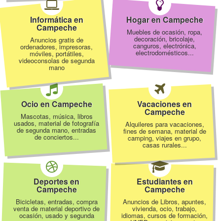
Informática en
Hogar en Campeche
Campeche
Muebles de ocasión, ropa,
decoración, bricolaje,
Anuncios gratis de
canguros, electrónica,
ordenadores, impresoras,
electrodomésticos...
móviles, portátiles,
videoconsolas de segunda
mano
Ocio en Campeche
Vacaciones en
Campeche
Mascotas, música, libros
usados, material de fotografía
Alquileres para vacaciones,
de segunda mano, entradas
fines de semana, material de
de conciertos...
camping, viajes en grupo,
casas rurales...
Deportes en
Estudiantes en
Campeche
Campeche
Bicicletas, entradas, compra
Anuncios de Libros, apuntes,
venta de material deportivo de
vivienda, ocio, trabajo,
ocasión, usado y segunda
idiomas, cursos de formación,