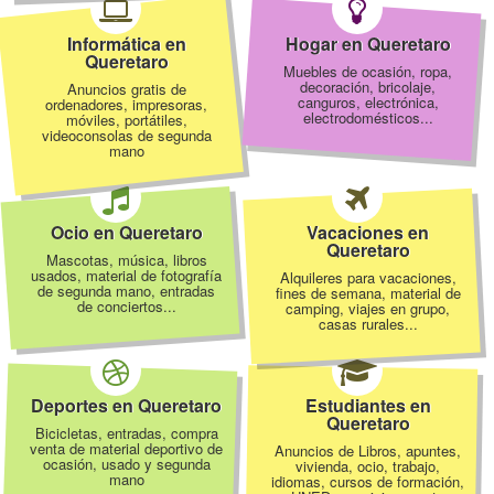
Informática en
Hogar en Queretaro
Queretaro
Muebles de ocasión, ropa,
decoración, bricolaje,
Anuncios gratis de
canguros, electrónica,
ordenadores, impresoras,
electrodomésticos...
móviles, portátiles,
videoconsolas de segunda
mano
Ocio en Queretaro
Vacaciones en
Queretaro
Mascotas, música, libros
usados, material de fotografía
Alquileres para vacaciones,
de segunda mano, entradas
fines de semana, material de
de conciertos...
camping, viajes en grupo,
casas rurales...
Deportes en Queretaro
Estudiantes en
Queretaro
Bicicletas, entradas, compra
venta de material deportivo de
Anuncios de Libros, apuntes,
ocasión, usado y segunda
vivienda, ocio, trabajo,
mano
idiomas, cursos de formación,