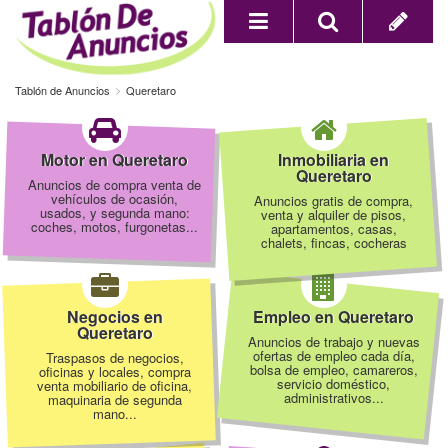
Tablón de Anuncios
Queretaro
Motor en Queretaro
Inmobiliaria en
Queretaro
Anuncios de compra venta de
vehículos de ocasión,
Anuncios gratis de compra,
usados, y segunda mano:
venta y alquiler de pisos,
coches, motos, furgonetas...
apartamentos, casas,
chalets, fincas, cocheras
Negocios en
Empleo en Queretaro
Queretaro
Anuncios de trabajo y nuevas
ofertas de empleo cada día,
Traspasos de negocios,
bolsa de empleo, camareros,
oficinas y locales, compra
servicio doméstico,
venta mobiliario de oficina,
administrativos...
maquinaria de segunda
mano...