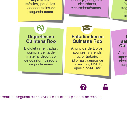
móviles, portátiles,
electrónica,
fo
videoconsolas de
electrodomésticos...
se
segunda mano
e
co
Deportes en
Estudiantes en
Quintana Roo
Quintana Roo
se
Qui
Bicicletas, entradas,
Anuncios de Libros,
compra venta de
apuntes, vivienda,
Albañ
material deportivo
ocio, trabajo,
tapic
de ocasión, usado y
idiomas, cursos de
elect
segunda mano
formación, UNED,
car
oposiciones, etc
enta de segunda mano, avisos clasificados y ofertas de empleo