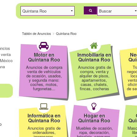
Tablón de Anuncios
Quintana Roo
ncios
Motor en
Inmobiliaria en
Ne
 venta
Quintana Roo
Quintana Roo
Qui
 México
ana
Anuncios de compra
Anuncios gratis de
Tr
venta de vehículos
compra, venta y
negoc
de ocasión, usados,
alquiler de pisos,
loc
y segunda mano:
apartamentos,
venta
coches, motos,
casas, chalets,
ofici
furgonetas...
fincas, cocheras
de se
Informática en
Hogar en
Quintana Roo
Quintana Roo
Qui
o
Anuncios gratis de
Muebles de ocasión,
Masc
ordenadores,
ropa, decoración,
li
impresoras,
bricolaje, canguros,
m