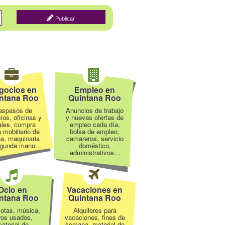
Publicar
gocios en
Empleo en
ntana Roo
Quintana Roo
aspasos de
Anuncios de trabajo
ios, oficinas y
y nuevas ofertas de
ales, compra
empleo cada día,
 mobiliario de
bolsa de empleo,
na, maquinaria
camareros, servicio
gunda mano...
doméstico,
administrativos...
Ocio en
Vacaciones en
ntana Roo
Quintana Roo
otas, música,
Alquileres para
bros usados,
vacaciones, fines de
aterial de
semana, material de