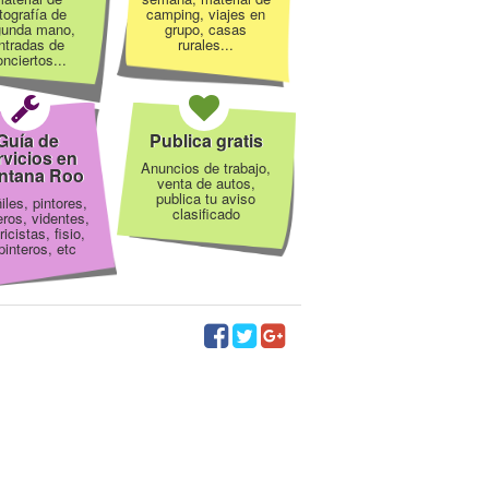
tografía de
camping, viajes en
gunda mano,
grupo, casas
ntradas de
rurales...
nciertos...
Guía de
Publica gratis
rvicios en
Anuncios de trabajo,
ntana Roo
venta de autos,
publica tu aviso
iles, pintores,
clasificado
eros, videntes,
ricistas, fisio,
pinteros, etc