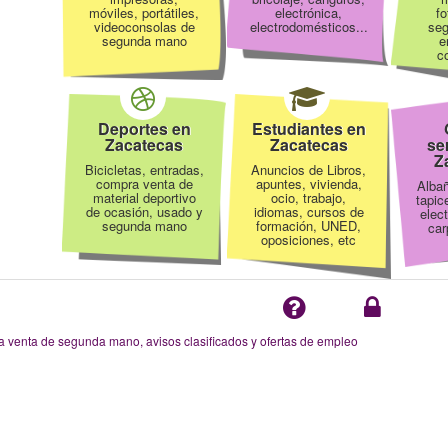
móviles, portátiles,
electrónica,
fo
videoconsolas de
electrodomésticos...
se
segunda mano
e
co
Deportes en
Estudiantes en
Zacatecas
Zacatecas
se
Z
Bicicletas, entradas,
Anuncios de Libros,
compra venta de
apuntes, vivienda,
Albañ
material deportivo
ocio, trabajo,
tapic
de ocasión, usado y
idiomas, cursos de
elect
segunda mano
formación, UNED,
car
oposiciones, etc
enta de segunda mano, avisos clasificados y ofertas de empleo