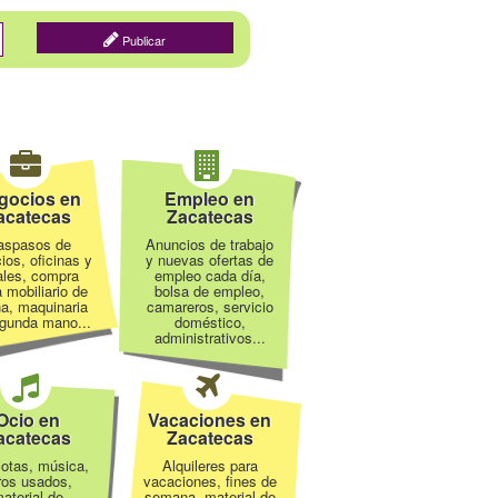
Publicar
gocios en
Empleo en
acatecas
Zacatecas
aspasos de
Anuncios de trabajo
ios, oficinas y
y nuevas ofertas de
ales, compra
empleo cada día,
 mobiliario de
bolsa de empleo,
na, maquinaria
camareros, servicio
gunda mano...
doméstico,
administrativos...
Ocio en
Vacaciones en
acatecas
Zacatecas
otas, música,
Alquileres para
bros usados,
vacaciones, fines de
aterial de
semana, material de