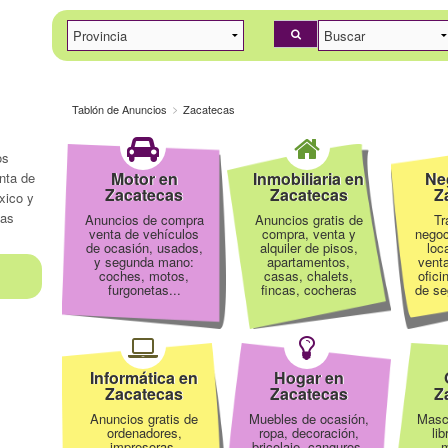
Tablón de Anuncios
Zacatecas
os
Motor en
Inmobiliaria en
Ne
nta de
Zacatecas
Zacatecas
Z
xico y
cas
Anuncios de compra
Anuncios gratis de
Tr
venta de vehículos
compra, venta y
negoc
de ocasión, usados,
alquiler de pisos,
loc
y segunda mano:
apartamentos,
venta
coches, motos,
casas, chalets,
ofici
furgonetas...
fincas, cocheras
de se
Informática en
Hogar en
Zacatecas
Zacatecas
Z
Anuncios gratis de
Muebles de ocasión,
Masc
ordenadores,
ropa, decoración,
li
impresoras,
bricolaje, canguros,
m