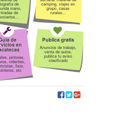
tografía de
camping, viajes en
gunda mano,
grupo, casas
ntradas de
rurales...
nciertos...
Guía de
Publica gratis
rvicios en
Anuncios de trabajo,
acatecas
venta de autos,
publica tu aviso
iles, pintores,
clasificado
eros, videntes,
ricistas, fisio,
pinteros, etc